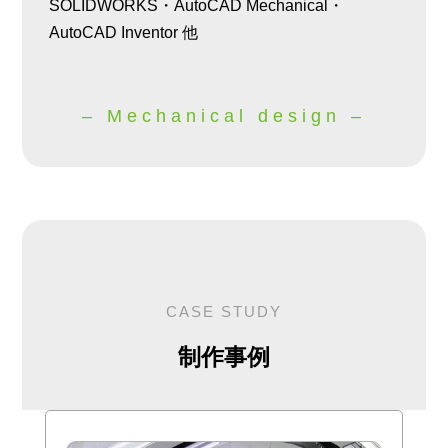
SOLIDWORKS・AutoCAD Mechanical・
AutoCAD Inventor 他
– Mechanical design –
CASE STUDY
制作事例