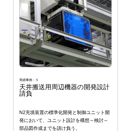
実績事例：５
天井搬送用周辺機器の開発設計
請負
N2充填装置の標準化開発と制御ユニット開
発において、ユニット設計を構想～検討～
部品図作成までを請け負う。